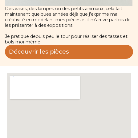
Des vases, des lampes ou des petits animaux, cela fait
maintenant quelques années déjà que j’exprime ma
créativité en modelant mes pièces et il m’arrive parfois de
les présenter à des expositions.
Je pratique depuis peu le tour pour réaliser des tasses et
bols moi-même.
Découvrir les pièces
O
ù
a
l
l
e
r
?
1
1