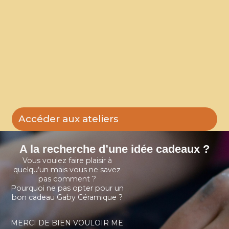
l
e
2
6
/
0
7
/
2
0
2
6
Accéder aux ateliers
A la recherche d’une idée cadeaux ?
Vous voulez faire plaisir à
quelqu’un mais vous ne savez
pas comment ?
Pourquoi ne pas opter pour un
bon cadeau Gaby Céramique ?
MERCI DE BIEN VOULOIR ME